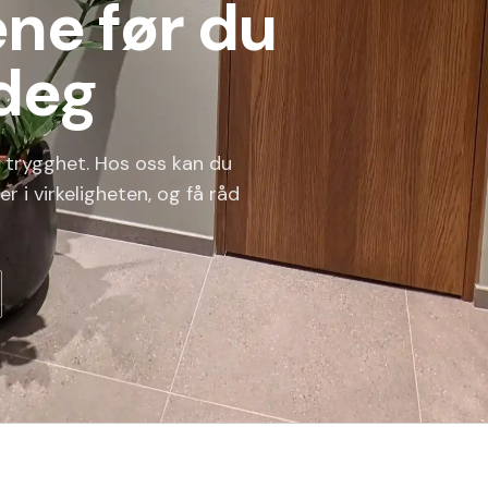
ne før du
deg
r trygghet. Hos oss kan du
r i virkeligheten, og få råd