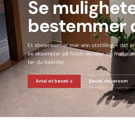
Se mulighete
bestemmer 
Et showroom er mer enn utstilling – det e
se eksempler på finish, detaljer og materiale
før du bestiller.
Avtal et besøk
Besøk showroom