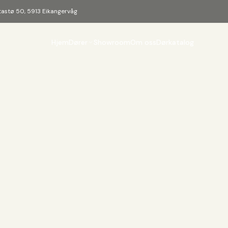
tastø 50, 5913 Eikangervåg
Hjem
Dører
Showroom
Om oss
Dørkatalog