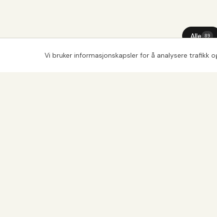
Alle
89
Vi bruker informasjonskapsler for å analysere trafikk 
Eikedører
Eikedører
Eikedører
Eikedører
Eikedører
Eikedører
Eikedører
Eikedører
Eikedører
Eikedører