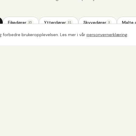
Eikedører
Ytterdører
Skyvedører
Malte 
35
31
3
og forbedre brukeropplevelsen. Les mer i vår
personvernerklæring
.
Eikedører
Eikedører
Eikedører
Eikedører
Eikedører
Eikedører
Eikedører
Eikedører
Eikedører
Eikedører
Vis flere bilder
+
24
Viser
24
av
89
bilder