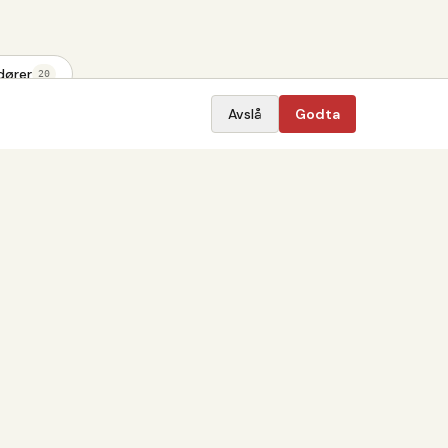
dører
20
Avslå
Godta
Eikedører
Eikedører
Eikedører
Eikedører