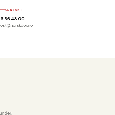
KONTAKT
56 36 43 00
ost@norskdor.no
under.