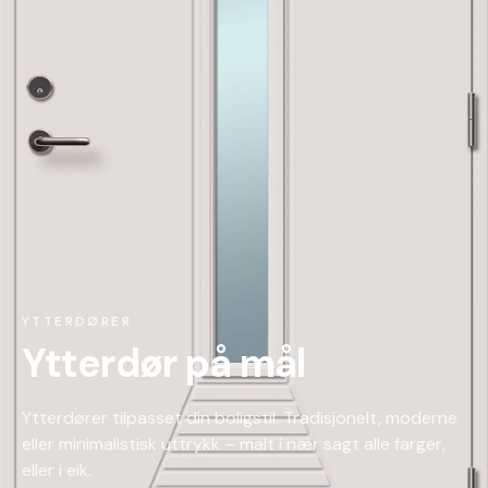
YTTERDØRER
Ytterdør på mål
Ytterdører tilpasset din boligstil. Tradisjonelt, moderne
eller minimalistisk uttrykk – malt i nær sagt alle farger,
eller i eik.