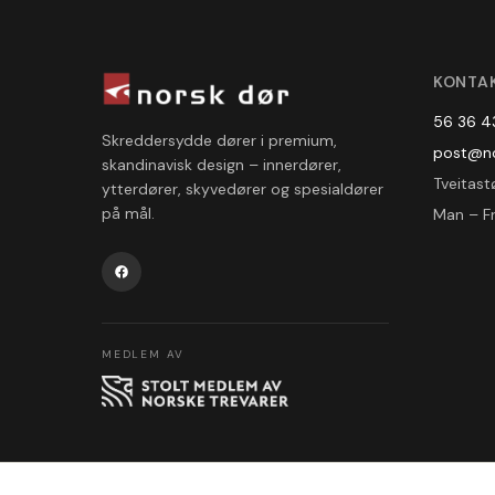
KONTA
56 36 4
Skreddersydde dører i premium,
post@no
skandinavisk design – innerdører,
Tveitast
ytterdører, skyvedører og spesialdører
på mål.
Man – Fr
MEDLEM AV