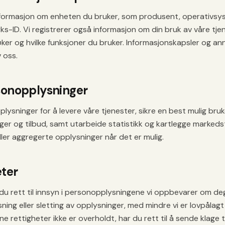
informasjon om enheten du bruker, som produsent, operativsyst
s-ID. Vi registrerer også informasjon om din bruk av våre tjen
øker og hvilke funksjoner du bruker. Informasjonskapsler og a
 oss.
sonopplysninger
lysninger for å levere våre tjenester, sikre en best mulig bruk
ger og tilbud, samt utarbeide statistikk og kartlegge markeds
ler aggregerte opplysninger når det er mulig.
eter
 du rett til innsyn i personopplysningene vi oppbevarer om de
ning eller sletting av opplysninger, med mindre vi er lovpåla
e rettigheter ikke er overholdt, har du rett til å sende klage t