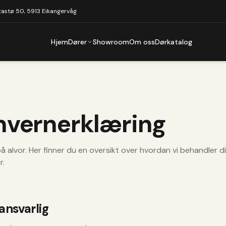
tastø 50, 5913 Eikangervåg
Hjem
Dører
Showroom
Om oss
Dørkatalog
nvernerklæring
å alvor. Her finner du en oversikt over hvordan vi behandler d
r.
ansvarlig