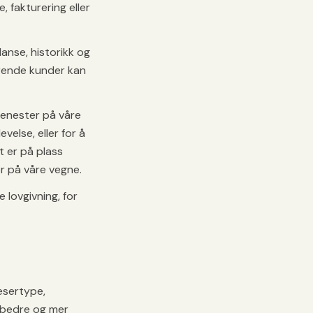
 fakturering eller
anse, historikk og
erende kunder kan
jenester på våre
velse, eller for å
t er på plass
 på våre vegne.
 lovgivning, for
esertype,
n bedre og mer