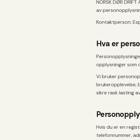
NORSK DØR DRIFT AS
av personopplysnin
Kontaktperson: Esp
Hva er pers
Personopplysninger
opplysninger som di
Vi bruker personopp
brukeropplevelse, b
sikre rask lasting a
Personopply
Hvis du er en regis
telefonnummer, adr