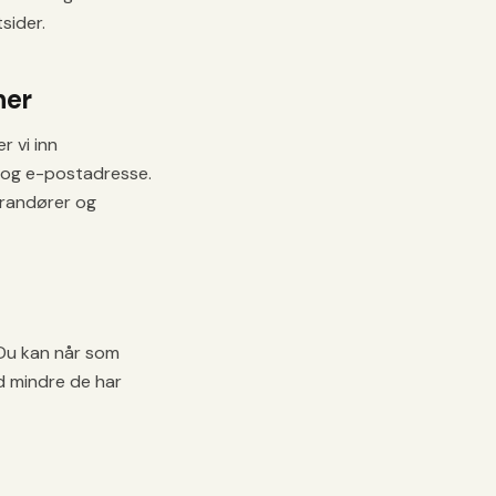
sider.
ner
r vi inn
 og e-postadresse.
erandører og
 Du kan når som
d mindre de har