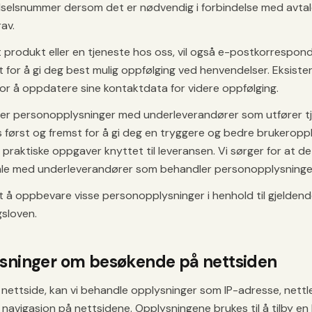
selsnummer dersom det er nødvendig i forbindelse med avtale,
av.
t produkt eller en tjeneste hos oss, vil også e-postkorrespond
et for å gi deg best mulig oppfølging ved henvendelser. Eksist
for å oppdatere sine kontaktdata for videre oppfølging.
feller personopplysninger med underleverandører som utfører t
 først og fremst for å gi deg en tryggere og bedre brukeropple
raktiske oppgaver knyttet til leveransen. Vi sørger for at de
le med underleverandører som behandler personopplysninger
t å oppbevare visse personopplysninger i henhold til gjeldende
sloven.
sninger om besøkende på nettsiden
 nettside, kan vi behandle opplysninger som IP-adresse, nettl
navigasjon på nettsidene. Opplysningene brukes til å tilby e