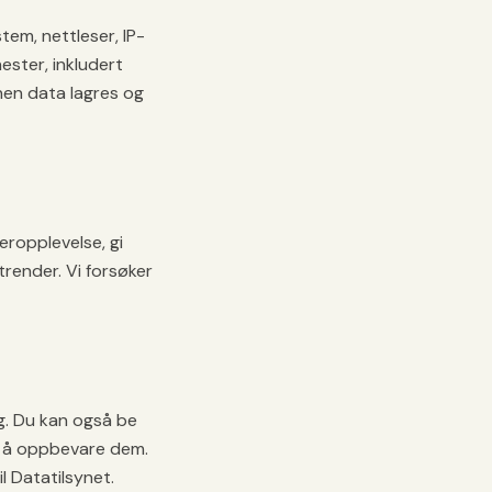
em, nettleser, IP-
ester, inkludert
nnen data lagres og
eropplevelse, gi
trender. Vi forsøker
g. Du kan også be
gt å oppbevare dem.
il Datatilsynet.