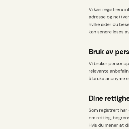
Vi kan registrere 
adresse og nettverk
hvilke sider du bes
kan senere leses av
Bruk av per
Vi bruker personopp
relevante anbefalin
å bruke anonyme el
Dine rettigh
Som registrert har
om retting, begrens
Hvis du mener at din