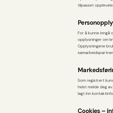
tilpasset opplevels
Personopply
For å kunne inngå o
opplysninger om le
Opplysningene bruke
samarbeidspartner
Markedsføri
Som registrert kun
helst melde deg av
lagt inn kontaktinf
Cookies – i