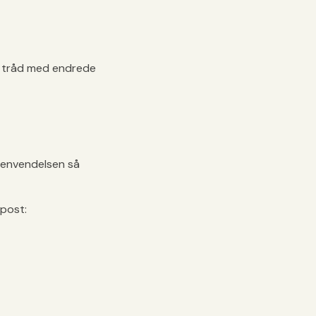
 i tråd med endrede
 henvendelsen så
post: