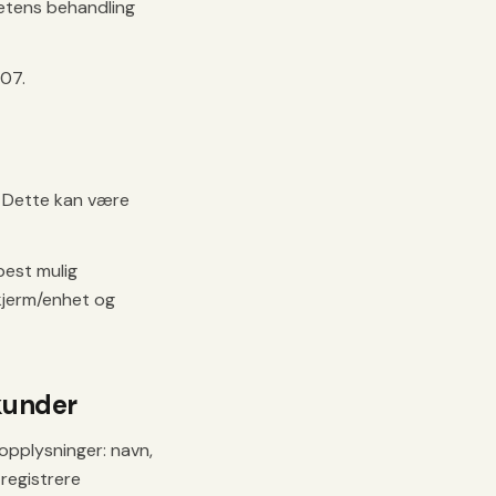
etens behandling
 07.
. Dette kan være
best mulig
skjerm/enhet og
kunder
nopplysninger: navn,
registrere