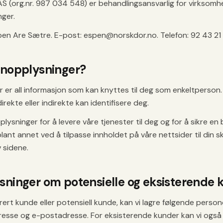
 (org.nr. 987 034 548) er behandlingsansvarlig for virksomh
ger.
en Are Sætre. E-post: espen@norskdor.no. Telefon: 92 43 21
onopplysninger?
 er all informasjon som kan knyttes til deg som enkeltperson
rekte eller indirekte kan identifisere deg.
lysninger for å levere våre tjenester til deg og for å sikre en 
lant annet ved å tilpasse innholdet på våre nettsider til din 
v sidene.
sninger om potensielle og eksisterende 
trert kunde eller potensiell kunde, kan vi lagre følgende perso
esse og e-postadresse. For eksisterende kunder kan vi også 