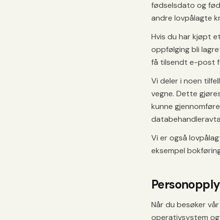
fødselsdato og fød
andre lovpålagte kr
Hvis du har kjøpt e
oppfølging bli lagr
få tilsendt e-post 
Vi deler i noen til
vegne. Dette gjøres
kunne gjennomføre p
databehandleravta
Vi er også lovpålag
eksempel bokføring
Personopply
Når du besøker vår
operativsystem og 